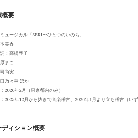
演概要
ミュージカル『SERI〜ひとつのいのち』
本美香
詞：高橋亜子
原まこ
司尚実
口乃々華 ほか
：2026年2月（東京都内のみ）
：2025年12月から抜きで音楽稽古、2026年1月より立ち稽古（い
ーディション概要