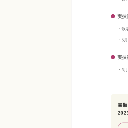
実技
・歌
・6
実技
・6
書類
202