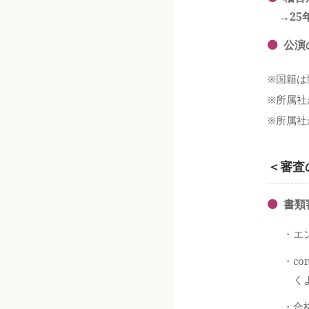
→25
公演
※国籍は
※所属社
※所属社
＜審査
書類
・エ
・c
く
・合