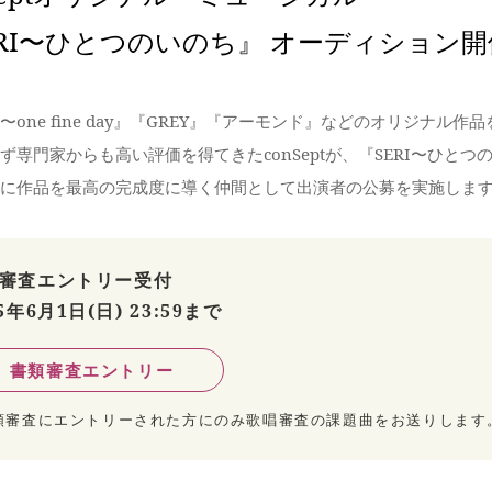
ERI〜ひとつのいのち』 オーディション開
〜one fine day』『GREY』『アーモンド』などのオリジナ
ず専門家からも高い評価を得てきたconSeptが、『SERI〜ひと
に作品を最高の完成度に導く仲間として出演者の公募を実施しま
審査エントリー受付
5年6月1日(日) 23:59まで
書類審査エントリー
類審査にエントリーされた方にのみ歌唱審査の課題曲をお送りします