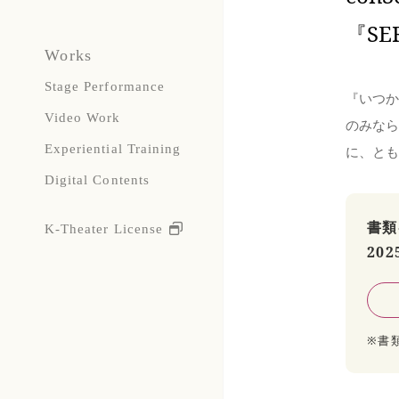
『S
Works
Stage Performance
『いつか
Video Work
のみなら
Experiential Training
に、とも
Digital Contents
書類
K-Theater License
202
※書