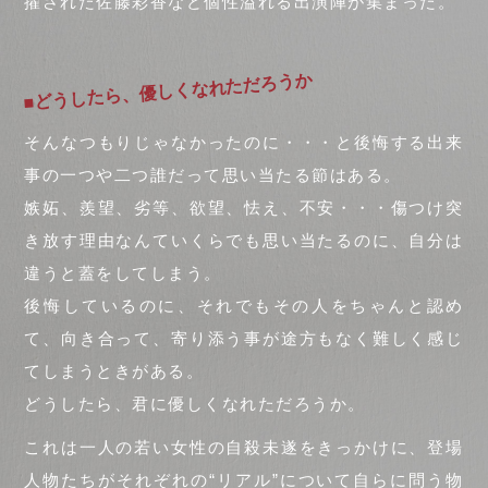
擢された佐藤彩香など個性溢れる出演陣が集まった。
■どうしたら、優しくなれただろうか
そんなつもりじゃなかったのに・・・と後悔する出来
事の一つや二つ誰だって思い当たる節はある。
嫉妬、羨望、劣等、欲望、怯え、不安・・・傷つけ突
き放す理由なんていくらでも思い当たるのに、自分は
違うと蓋をしてしまう。
後悔しているのに、それでもその人をちゃんと認め
て、向き合って、寄り添う事が途方もなく難しく感じ
てしまうときがある。
どうしたら、君に優しくなれただろうか。
これは一人の若い女性の自殺未遂をきっかけに、登場
人物たちがそれぞれの“リアル”について自らに問う物