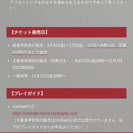
アフタートークを中止する場合もありますので予めご了承くださ
い。
【チケット発売日】
最速早割先行販売：9月3日(金)〜17日(金)
※SS〜A席のみ、定価
の10%引きにて販売
主催者単独先行販売（特典付き）：10月22日(金)18時〜11月7日
(日)23時59分
一般発売：11月12日(金)18時〜
【プレイガイド】
conSept公式：
https://consept-movie.myshopify.com
（※最速早割先行販売はconSept公式では受付けていません。以
下のプレイガイドからお申込みください。）