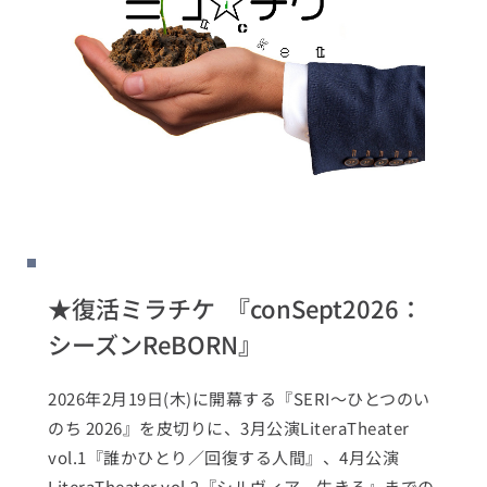
★復活ミラチケ  『conSept2026：
シーズンReBORN』
2026年2月19日(木)に開幕する『SERI〜ひとつのい
のち 2026』を皮切りに、3月公演LiteraTheater 
vol.1『誰かひとり／回復する人間』、4月公演
LiteraTheater vol.2『シルヴィア、生きる』までの