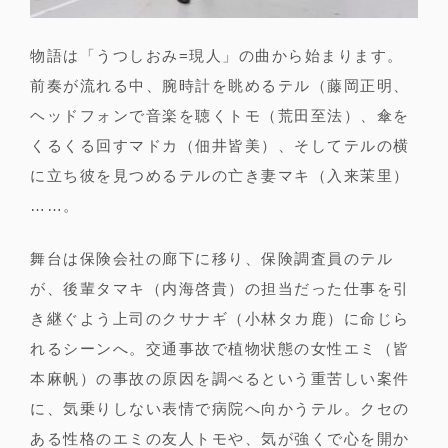
物語は「うつしおみ=現人」の曲から始まります。
前奏が流れる中、腕時計を眺めるテル（藤岡正明、
ヘッドフォンで音楽を聴くトモ（荒田至法）、傘を
くるくる回すマドカ（佃井皆美）、そしてテルの横
に立ち彼を見つめるテルの亡き妻マキ（入来茉里）
……。
舞台は保険会社の廊下に移り、保険調査員のテル
が、後輩タマキ（内海啓貴）の担当だった仕事を引
き継ぐよう上司のクサナギ（小林タカ鹿）に命じら
れるシーンへ。交通事故で植物状態の女性エミ（皆
本麻帆）の事故の原因を調べるという重苦しい案件
に、気乗りしない表情で病院へ向かうテル。クセの
ある性格のエミの友人トモや、気が強くで心を開か