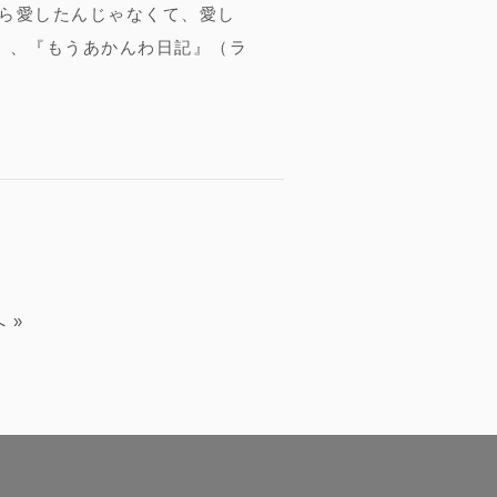
家族だから愛したんじゃなくて、愛し
）、『もうあかんわ日記』（ラ
へ
»