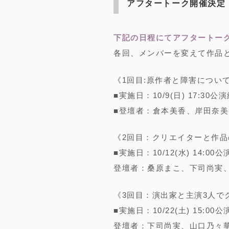
アフタートーク開催決定
下記の日程にてアフタートー
各回、メンバーを変えて作品
《1回目:原作者と障害につい
■実施日：10/9(日) 17:30
■登壇者：倉本美香、岸田奈
《2回目：クリエイターと作
■実施日：10/12(水) 14:0
登壇者：桑原まこ、下司尚実
《3回目：演出家と主演3人で
■実施日：10/22(土) 15:0
登壇者：下司尚実、山口乃々