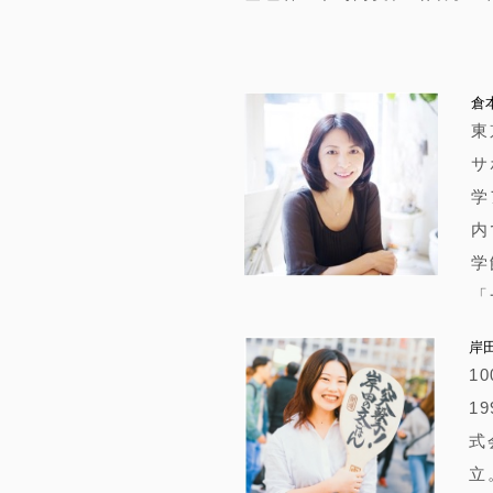
倉
東
サ
学
内
学
「
岸
1
1
式
立