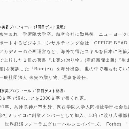
本美香プロフィール（1回目ゲスト登壇）
京生まれ、学習院大学卒。航空会社に勤務後、ニューヨーク
ポートするビジネスコンサルティング会社「OFFICE BEAD
アカデミーの企画運営など、海外で得たスキルを日本に逆輸
で上梓した２冊の著書『未完の贈り物』(産経新聞出版)『生
館)を英訳した『Born(e)』を海外出版。世の中で埋もれて
一般社団法人 未完の贈り物」理事を兼任。
田奈美プロフィール（1回目ゲスト登壇）
00文字で済むことを2000文字で書く作家。
991年、兵庫県神戸市出身、関西学院大学人間福祉学部社会起業
会社ミライロに創業メンバーとして加入、10年に渡り広報部
。 世界経済フォーラムグローバルシェイパーズ。 Forbes 「30 