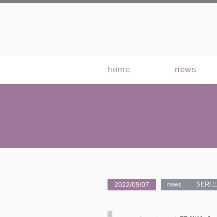
home
news
2022/09/07
news
SERI