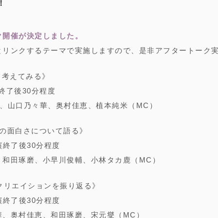
！
ク開催が決定しました。
とリンクするテーマで実施しますので、是非アフタートーク
て考えてみる》
公演終了後30分程度
美、山口乃々華、奥村佳恵、植本純米（MC）
品の面白さについて語る》
0公演終了後30分程度
、和田琢磨、小早川俊輔、小林タカ鹿（MC）
クリエイションを振り返る》
0公演終了後30分程度
華、奥村佳恵、和田琢磨、宋元燮（MC）