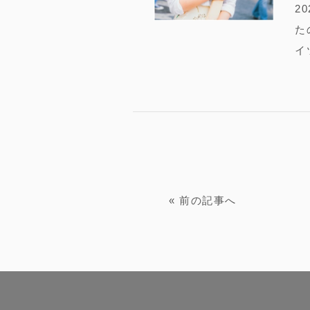
2
た
イ
«
前の記事へ