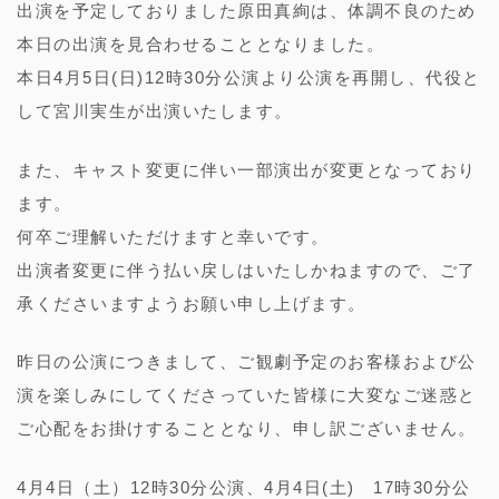
出演を予定しておりました原田真絢は、体調不良のため
本日の出演を見合わせることとなりました。
本日
4
月
5
日
(
日
)12
時
30
分公演より公演を再開し、代役と
して宮川実生が出演いたします。
また、キャスト変更に伴い一部演出が変更となっており
ます。
何卒ご理解いただけますと幸いです。
出演者変更に伴う払い戻しはいたしかねますので、ご了
承くださいますようお願い申し上げます。
昨日の公演につきまして、ご観劇予定のお客様および公
演を楽しみにしてくださっていた皆様に大変なご迷惑と
ご心配をお掛けすることとなり、申し訳ございません。
4月
4
日（土）
12
時
30
分公演、
4
月
4
日
(
土
)
17
時
30
分公