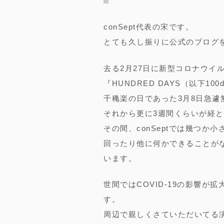
conSept代表の宋です。
とても久し振りに公式のブログ
去る2月27日に新型コロナウイルス
『HUNDRED DAYS（以下1
千穐楽の日であった3月8日急
それから更に3週間くらいが経
その間、conSeptでは幾つ
回ったり他に何かできることが
います。
世間ではCOVID-19の影響
す。
周辺で親しくさていただいてる