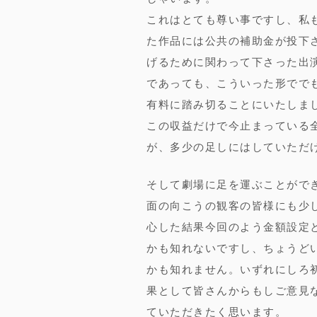
これはとても尊い事ですし、私も
た作品には公共の補助金が投下
げるために関わって下さった出
であっても、こういった形でで
有料に踏み切ることにいたしま
この収益だけで今止まっている
が、多少の足しにはしていただ
そして劇場に足を運ぶことがで
面の向こうの観客の皆様にも少
心した結果今回のよう金額設定
かも知れないですし、ちょうど
かも知れません。いずれにしろ
果として皆さんからもしご意見
ていただきたく思います。