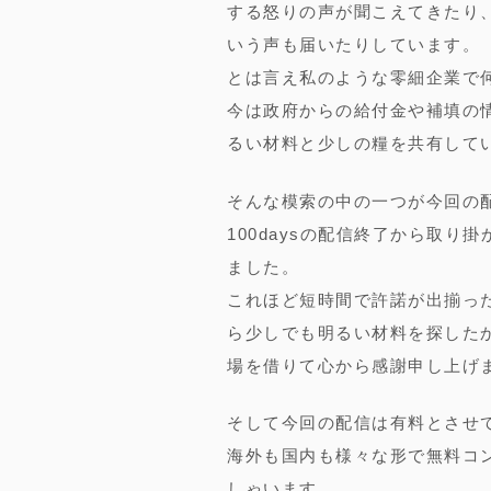
する怒りの声が聞こえてきたり
いう声も届いたりしています。
とは言え私のような零細企業で
今は政府からの給付金や補填の
るい材料と少しの糧を共有して
そんな模索の中の一つが今回の
100daysの配信終了から取り
ました。
これほど短時間で許諾が出揃っ
ら少しでも明るい材料を探した
場を借りて心から感謝申し上げ
そして今回の配信は有料とさせ
海外も国内も様々な形で無料コ
しゃいます。