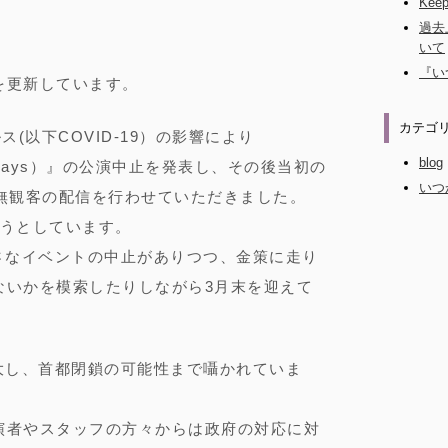
Keep
過去
いて
『い
を更新しています。
カテゴ
(以下COVID-19）の影響により
blog
00days）』の公演中止を発表し、その後当初の
いつか
遽無観客の配信を行わせていただきました。
とうとしています。
か小さなイベントの中止がありつつ、金策に走り
ないかを模索したりしながら3月末を迎えて
が拡大し、首都閉鎖の可能性まで囁かれていま
演者やスタッフの方々からは政府の対応に対