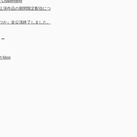
 Challenging
上演作品の期間限定配信につ
つか』全公演終了しました。
リー
blog