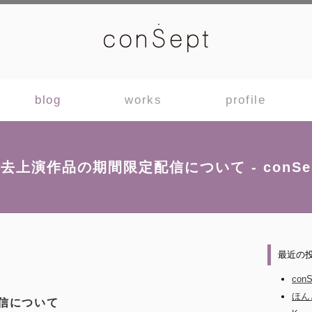
blog
works
profile
去上演作品の期間限定配信について - conSe
最近の
con
ほん
信について